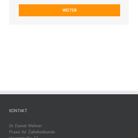
WEITER
KONTAKT
Dr. Daniel Wehner
Praxis für Zahnheilkunde
Hauptstraße 12